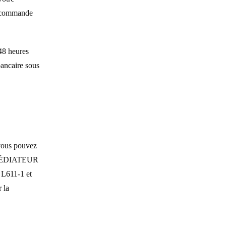
a commande
48 heures
bancaire sous
 vous pouvez
n [MÉDIATEUR
L611-1 et
 la