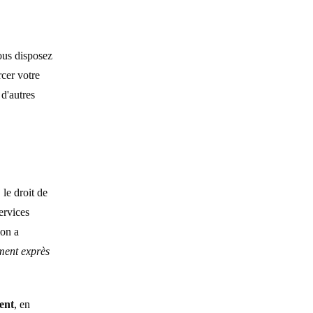
ous disposez
cer votre
 d'autres
, le droit de
ervices
ion a
ment exprès
ent
, en