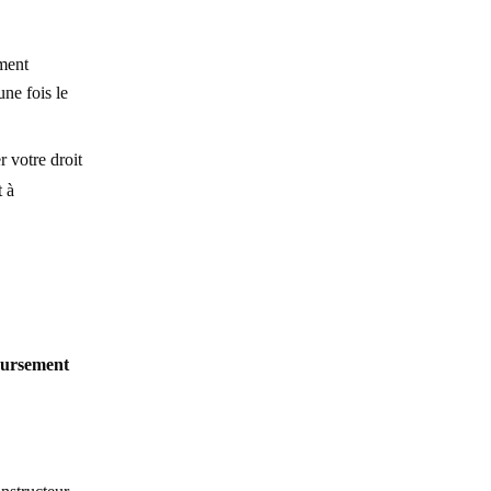
ment
ne fois le
 votre droit
t à
ursement