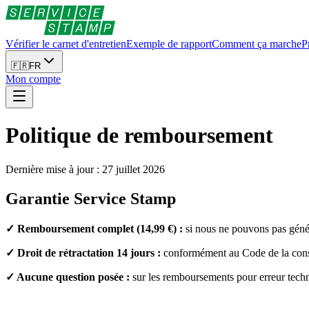
Vérifier le carnet d'entretien
Exemple de rapport
Comment ça marche
P
🇫🇷
FR
Mon compte
Politique de remboursement
Dernière mise à jour :
27 juillet 2026
Garantie Service Stamp
✓ Remboursement complet (14,99 €) :
si nous ne pouvons pas génér
✓ Droit de rétractation 14 jours :
conformément au Code de la con
✓ Aucune question posée :
sur les remboursements pour erreur tech