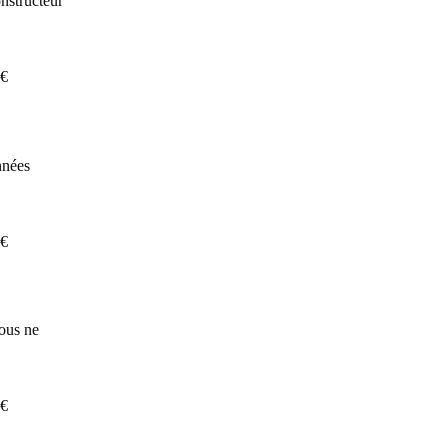
nstructeur
 €
nnées
 €
nous ne
 €