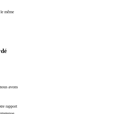
r le même
rdé
, nous avons
tre rapport
entretenue