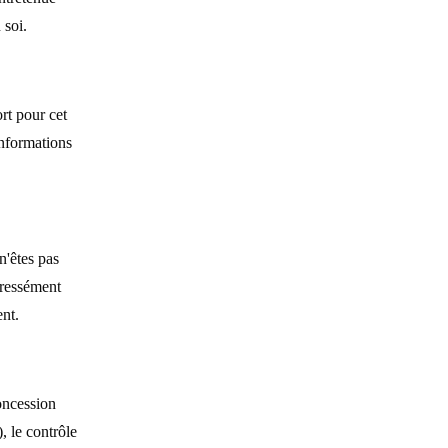
 soi.
rt pour cet
informations
n'êtes pas
pressément
ent.
oncession
, le contrôle