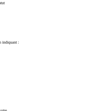
atut
n indiquant :
votre